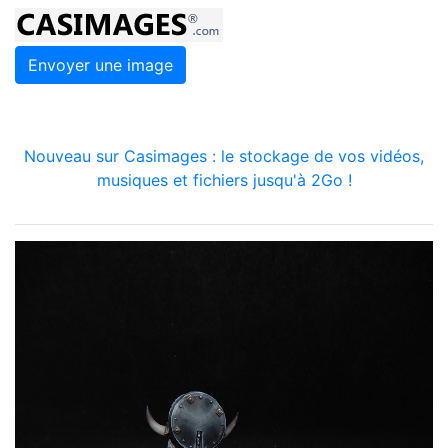
Envoyer une image
Nouveau sur Casimages : le stockage de vos vidéos,
musiques et fichiers jusqu'à 2Go !