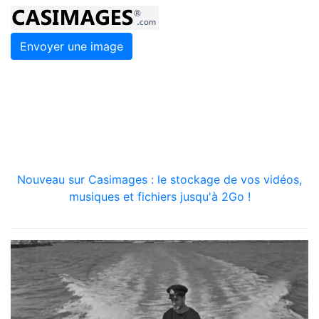
Envoyer une image
Nouveau sur Casimages : le stockage de vos vidéos,
musiques et fichiers jusqu'à 2Go !