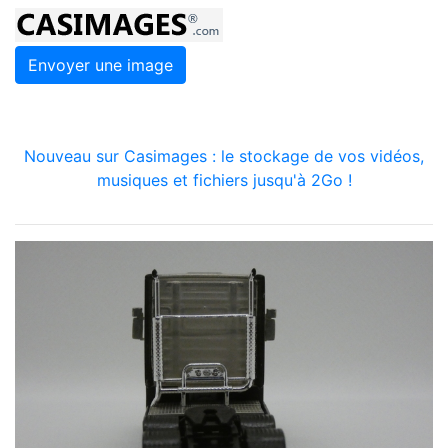
Envoyer une image
Nouveau sur Casimages : le stockage de vos vidéos,
musiques et fichiers jusqu'à 2Go !