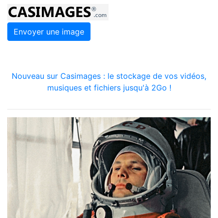
Envoyer une image
Nouveau sur Casimages : le stockage de vos vidéos,
musiques et fichiers jusqu'à 2Go !