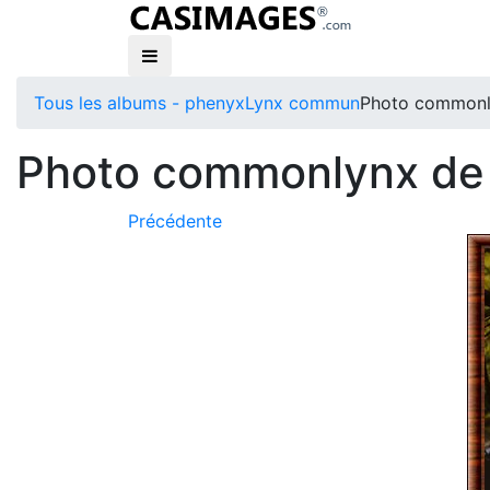
Tous les albums - phenyx
Lynx commun
Photo commonl
Photo commonlynx de
Précédente