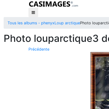
Tous les albums - phenyx
Loup arctique
Photo louparcti
Photo louparctique3 d
Précédente