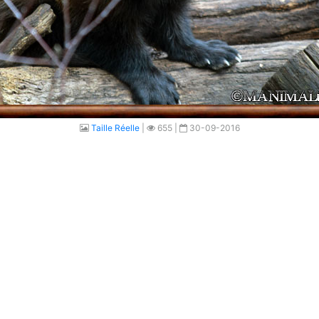
Taille Réelle
|
655 |
30-09-2016