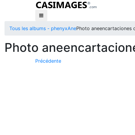
Tous les albums - phenyx
Ane
Photo aneencartaciones 
Photo aneencartacion
Précédente