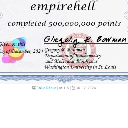
Taille Réelle
|
115 |
30-12-2024