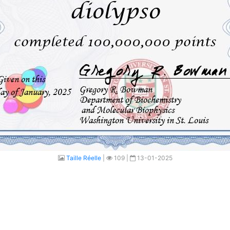
Taille Réelle
|
109 |
13-01-2025