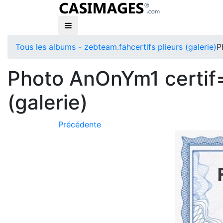
Tous les albums - zebteam.fah
certifs plieurs (galerie)
P
Photo AnOnYm1 certif=
(galerie)
Précédente