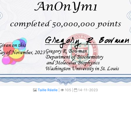
Taille Réelle
|
105 |
14-11-2023