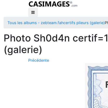
Tous les albums - zebteam.fah
certifs plieurs (galerie)
P
Photo Sh0d4n certif=1
(galerie)
Précédente