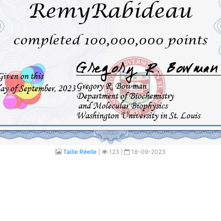
Taille Réelle
|
123 |
18-09-2023