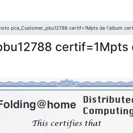
hoto pca_Customer_pbu12788 certif=1Mpts de l'album certif
bu12788 certif=1Mpts 
)