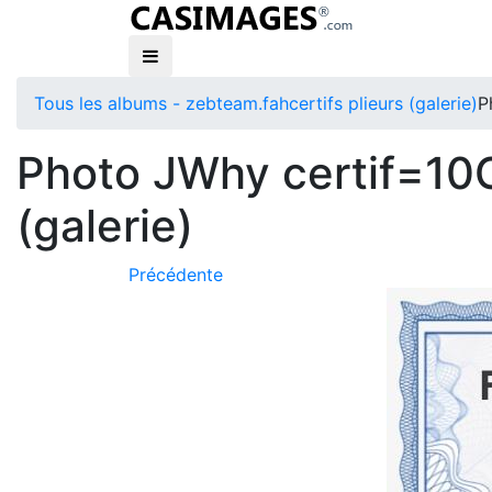
Tous les albums - zebteam.fah
certifs plieurs (galerie)
P
Photo JWhy certif=10Gp
(galerie)
Précédente