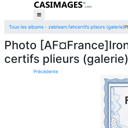
Tous les albums - zebteam.fah
certifs plieurs (galerie)
P
Photo [AF¤France]Iro
certifs plieurs (galerie
Précédente