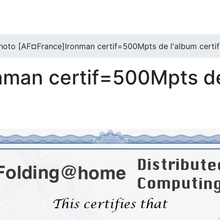
hoto [AF¤France]Ironman certif=500Mpts de l'album certifs 
nman certif=500Mpts de
)