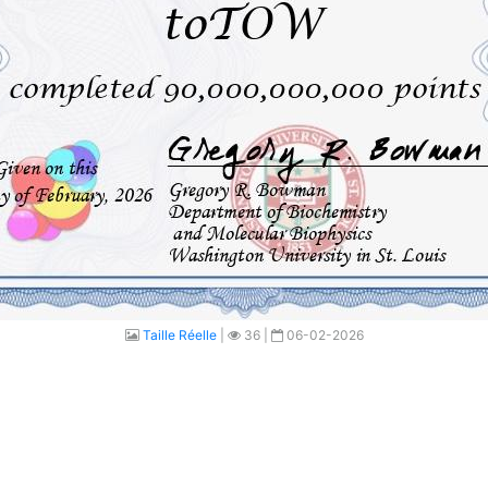
Taille Réelle
|
36 |
06-02-2026