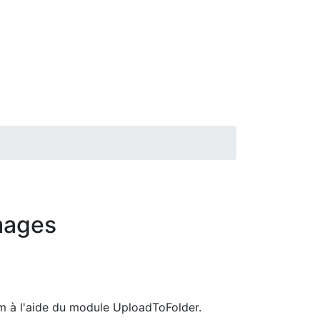
mages
om à l'aide du module UploadToFolder.