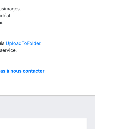
Casimages.
idéal.
i.
uis
UploadToFolder
.
service.
pas à nous contacter