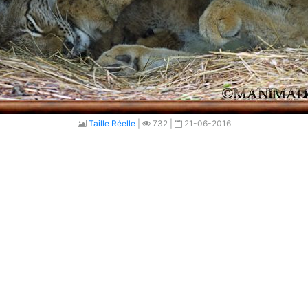
Taille Réelle
|
732 |
21-06-2016