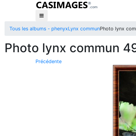
Tous les albums - phenyx
Lynx commun
Photo lynx co
Photo lynx commun 49
Précédente