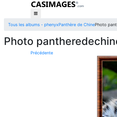
Tous les albums - phenyx
Panthère de Chine
Photo pant
Photo pantheredechine
Précédente