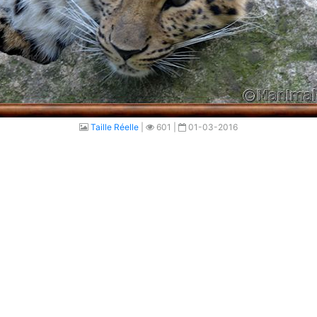
Taille Réelle
|
601 |
01-03-2016