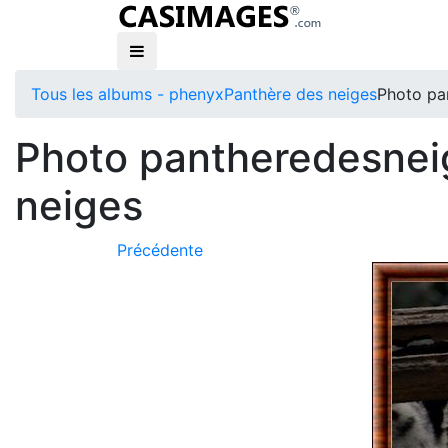
Tous les albums - phenyx
Panthère des neiges
Photo pa
Photo pantheredesnei
neiges
Précédente